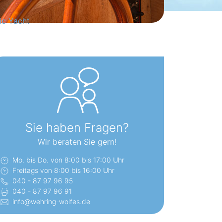
ic Yacht
Sie haben Fragen?
Wir beraten Sie gern!
Mo. bis Do. von 8:00 bis 17:00 Uhr
Freitags von 8:00 bis 16:00 Uhr
040 - 87 97 96 95
040 - 87 97 96 91
info@wehring-wolfes.de