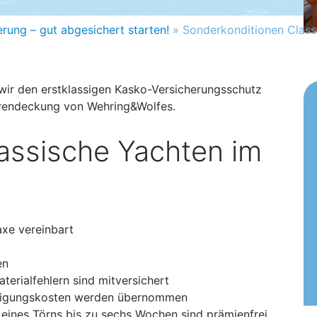
rung – gut abgesichert starten!
»
Sonderkonditionen Class
 wir den erstklassigen Kasko-Versicherungsschutz
hrendeckung von Wehring&Wolfes.
klassische Yachten im
axe vereinbart
en
terialfehlern sind mitversichert
itigungskosten werden übernommen
eines Törns bis zu sechs Wochen sind prämienfrei